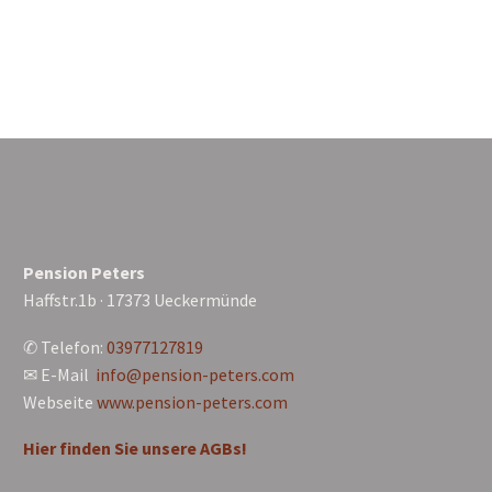
Pension Peters
Haffstr.1b · 17373 Ueckermünde
✆ Telefon:
03977127819
✉ E-Mail
info@pension-peters.com
Webseite
www.pension-peters.com
Hier finden Sie unsere AGBs!